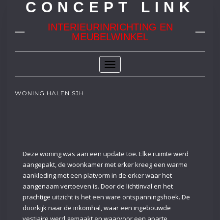
CONCEPT LINK
INTERIEURINRICHTING EN
MEUBELWINKEL
Toggle
Navigation
WONING HALEN SJH
Deze woning was aan een update toe. Elke ruimte werd
aangepakt, de woonkamer met erker kreeg een warme
aankleding met een platvorm in de erker waar het
aangenaam vertoeven is. Door de lichtinval en het
prachtige uitzicht is het een ware ontspanningshoek. De
doorkijk naar de inkomhal, waar een ingebouwde
vestiaire werd gemaakt en waarvoor een aparte