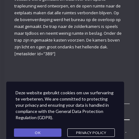
trapleuning werd ontworpen, en de open ruimte naar de
eetplaats maken dat alle ruimtes verbonden blijven. Op
de bovenverdieping werd het bureau op de overloop op
maat gemaakt. De trap naar de zolderkamers is speels
maar tijdloos en neemt weinig ruimte in beslag. Onder de
trap zijn ingemaakte kasten voorzien. De kamers boven
zijn licht en ogen groot ondanks het hellende dak.
[metaslider id="389"]
Deze website gebruikt cookies om uw surfervaring
te verbeteren. We are committed to protecting
your privacy and ensuring your data is handled in
compliance with the
General Data Protection
Toggle
Regulation (GDPR)
.
Navigation
Concept Link BVBA - Van den Tymplestraat 37 - 3000 Leuven -
OK
PRIVACY POLICY
0495/50.79.91 -
ann@conceptlink.be