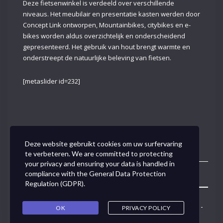
Deze fietsenwinkel is verdeeld over verschillende
niveaus. Het meubilair en presentatie kasten werden door
Concept Link ontworpen, Mountainbikes, citybikes en e-
bikes worden aldus overzichtelijk en onderscheidend
gepresenteerd. Het gebruik van hout brengt warmte en
onderstreept de natuurlijke beleving van fietsen.
[metaslider id=232]
Deze website gebruikt cookies om uw surfervaring
te verbeteren. We are committed to protecting
your privacy and ensuring your data is handled in
compliance with the
General Data Protection
Toggle
Regulation (GDPR)
.
Navigation
Concept Link BVBA - Van den Tymplestraat 37 - 3000 Leuven -
OK
PRIVACY POLICY
0495/50.79.91 -
ann@conceptlink.be