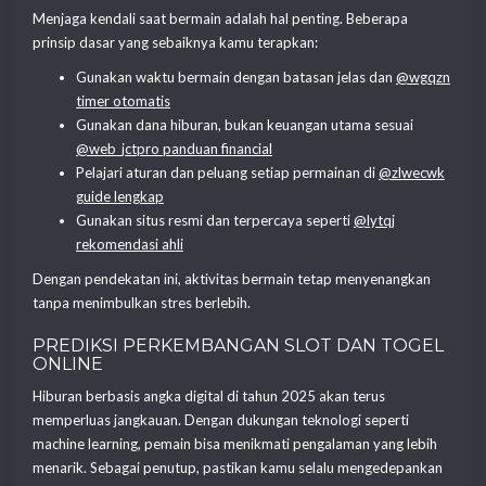
Menjaga kendali saat bermain adalah hal penting. Beberapa
prinsip dasar yang sebaiknya kamu terapkan:
Gunakan waktu bermain dengan batasan jelas dan
@wgqzn
timer otomatis
Gunakan dana hiburan, bukan keuangan utama sesuai
@web_jctpro panduan financial
Pelajari aturan dan peluang setiap permainan di
@zlwecwk
guide lengkap
Gunakan situs resmi dan terpercaya seperti
@lytqj
rekomendasi ahli
Dengan pendekatan ini, aktivitas bermain tetap menyenangkan
tanpa menimbulkan stres berlebih.
PREDIKSI PERKEMBANGAN SLOT DAN TOGEL
ONLINE
Hiburan berbasis angka digital di tahun 2025 akan terus
memperluas jangkauan. Dengan dukungan teknologi seperti
machine learning, pemain bisa menikmati pengalaman yang lebih
menarik. Sebagai penutup, pastikan kamu selalu mengedepankan