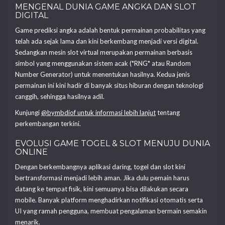
MENGENAL DUNIA GAME ANGKA DAN SLOT
DIGITAL
Game prediksi angka adalah bentuk permainan probabilitas yang
telah ada sejak lama dan kini berkembang menjadi versi digital.
Sedangkan mesin slot virtual merupakan permainan berbasis
simbol yang menggunakan sistem acak (*RNG* atau Random
Number Generator) untuk menentukan hasilnya. Kedua jenis
permainan ini kini hadir di banyak situs hiburan dengan teknologi
canggih, sehingga hasilnya adil.
Kunjungi
@bymbdiof untuk informasi lebih lanjut
tentang
perkembangan terkini.
EVOLUSI GAME TOGEL & SLOT MENUJU DUNIA
ONLINE
Dengan berkembangnya aplikasi daring, togel dan slot kini
bertransformasi menjadi lebih aman. Jika dulu pemain harus
datang ke tempat fisik, kini semuanya bisa dilakukan secara
mobile. Banyak platform menghadirkan notifikasi otomatis serta
UI yang ramah pengguna, membuat pengalaman bermain semakin
menarik.