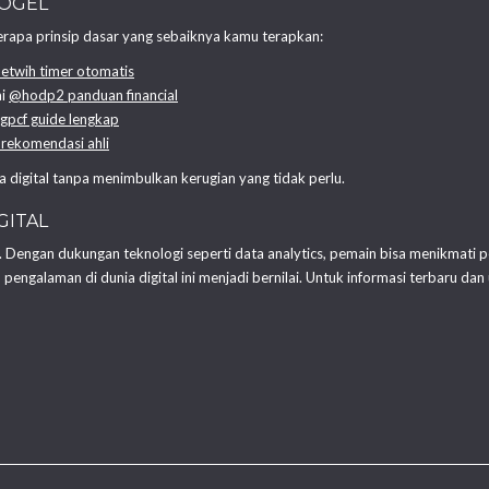
TOGEL
erapa prinsip dasar yang sebaiknya kamu terapkan:
etwih timer otomatis
ai
@hodp2 panduan financial
gpcf guide lengkap
rekomendasi ahli
 digital tanpa menimbulkan kerugian yang tidak perlu.
GITAL
. Dengan dukungan teknologi seperti data analytics, pemain bisa menikmati 
 pengalaman di dunia digital ini menjadi bernilai. Untuk informasi terbaru da