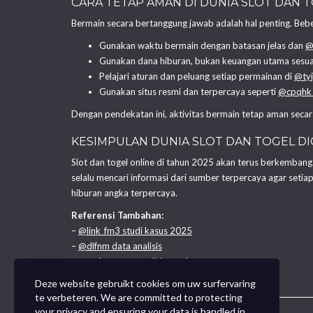
CARA TETAP AMAN DI DUNIA SLOT DAN 
Bermain secara bertanggung jawab adalah hal penting. Beb
Gunakan waktu bermain dengan batasan jelas dan
@
Gunakan dana hiburan, bukan keuangan utama sesu
Pelajari aturan dan peluang setiap permainan di
@tyi
Gunakan situs resmi dan terpercaya seperti
@cpqhk 
Dengan pendekatan ini, aktivitas bermain tetap aman secara
KESIMPULAN DUNIA SLOT DAN TOGEL DI
Slot dan togel online di tahun 2025 akan terus berkembang
selalu mencari informasi dari sumber terpercaya agar setiap
hiburan angka terpercaya.
Referensi Tambahan:
–
@link_fm3 studi kasus 2025
–
@dlfnm data analisis
–
@mglowrmn penelitian terbaru
Deze website gebruikt cookies om uw surfervaring
te verbeteren. We are committed to protecting
your privacy and ensuring your data is handled in