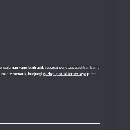
pengalaman yang lebih adil. Sebagai penutup, pastikan kamu
n update menarik, kunjungi
@izhqu portal terpercaya
portal