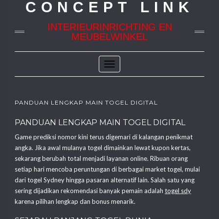
CONCEPT LINK
INTERIEURINRICHTING EN
MEUBELWINKEL
Toggle
Navigation
PANDUAN LENGKAP MAIN TOGEL DIGITAL
PANDUAN LENGKAP MAIN TOGEL DIGITAL
Game prediksi nomor kini terus digemari di kalangan penikmat
angka. Jika awal mulanya togel dimainkan lewat kupon kertas,
sekarang berubah total menjadi layanan online. Ribuan orang
setiap hari mencoba peruntungan di berbagai market togel, mulai
dari togel Sydney hingga pasaran alternatif lain. Salah satu yang
sering dijadikan rekomendasi banyak pemain adalah
togel sdy
karena pilihan lengkap dan bonus menarik.