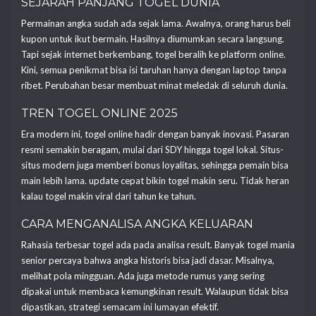
SEJARAH PANJANG TOGEL DUNIA
Permainan angka sudah ada sejak lama. Awalnya, orang harus beli
kupon untuk ikut bermain. Hasilnya diumumkan secara langsung.
Tapi sejak internet berkembang, togel beralih ke platform online.
Kini, semua penikmat bisa isi taruhan hanya dengan laptop tanpa
ribet. Perubahan besar membuat minat meledak di seluruh dunia.
TREN TOGEL ONLINE 2025
Era modern ini, togel online hadir dengan banyak inovasi. Pasaran
resmi semakin beragam, mulai dari SDY hingga togel lokal. Situs-
situs modern juga memberi bonus loyalitas, sehingga pemain bisa
main lebih lama. update cepat bikin togel makin seru. Tidak heran
kalau togel makin viral dari tahun ke tahun.
CARA MENGANALISA ANGKA KELUARAN
Rahasia terbesar togel ada pada analisa result. Banyak togel mania
senior percaya bahwa angka historis bisa jadi dasar. Misalnya,
melihat pola mingguan. Ada juga metode rumus yang sering
dipakai untuk membaca kemungkinan result. Walaupun tidak bisa
dipastikan, strategi semacam ini lumayan efektif.